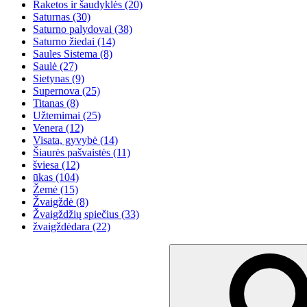
Raketos ir šaudyklės
(20)
Saturnas
(30)
Saturno palydovai
(38)
Saturno žiedai
(14)
Saules Sistema
(8)
Saulė
(27)
Sietynas
(9)
Supernova
(25)
Titanas
(8)
Užtemimai
(25)
Venera
(12)
Visata, gyvybė
(14)
Šiaurės pašvaistės
(11)
šviesa
(12)
ūkas
(104)
Žemė
(15)
Žvaigždė
(8)
Žvaigždžių spiečius
(33)
žvaigždėdara
(22)