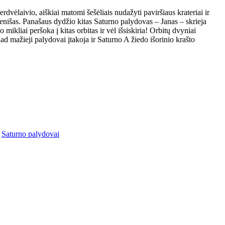
 erdvėlaivio, aiškiai matomi šešėliais nudažyti paviršiaus krateriai ir
ienišas. Panašaus dydžio kitas Saturno palydovas – Janas – skrieja
mikliai peršoka į kitas orbitas ir vėl išsiskiria! Orbitų dvyniai
ad mažieji palydovai įtakoja ir Saturno A žiedo išorinio krašto
,
Saturno palydovai