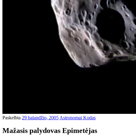
Paskelbta
29 balandžio, 2005
Astronomai Kodas
Mažasis palydovas Epimetėjas