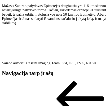
Mažasis Saturno palydovas Epimetėjas daugiausia yra 116 km skersmens.
netaisyklinga palydovo forma. Tačiau, skriedamas orbitoje 91 tūkstant
beveik ta pačia orbita, nutolusia vos apie 50 km nuo Epimetėjo. Abu paly
Epimetėjas ir Janas sudaryti iš vandens, sušalusio į akytą ledą, ir mat
stabilumą.
Vaizdo autoriai: Cassini Imaging Team, SSI, JPL, ESA, NASA.
Navigacija tarp įrašų