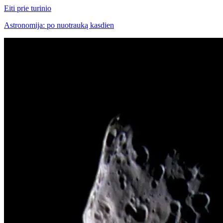
Eiti prie turinio
Astronomija: po nuotrauką kasdien