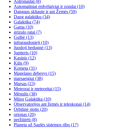
Astronautai
(8)
Automatiniai erdvėlaiviai ir zondai
(10)
Dangaus skliaute ir ant Žemės
(59)
Daug galaktikų
(34)
Galaktika
(74)
Gama
(10)
grizulo ratai
(7)
Gulbė
(13)
infraraudonieji
(10)
Juodoji bedugnė
(13)
Jupiteris
(10)
Kasinis
(12)
Kilis
(9)
Kometa
(31)
Magelano debesys
(15)
marsaeigiai
(38)
Marsas
(23)
Meteorai ir meteoritai
(15)
Mėnulis
(38)
Mūsų Galaktika
(10)
Observatorijos ant žemės ir teleskopai
(14)
Orbitinė stotis
(20)
orionas
(20)
peržiūrėti
(8)
Planeta už Saulės sistemos ribų
(17)