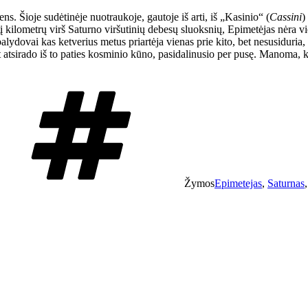
 Šioje sudėtinėje nuotraukoje, gautoje iš arti, iš „Kasinio“ (
Cassini
)
į kilometrų virš Saturno viršutinių debesų sluoksnių, Epimetėjas nėra v
dovai kas ketverius metus priartėja vienas prie kito, bet nesusiduria, o 
yt atsirado iš to paties kosminio kūno, pasidalinusio per pusę. Manoma, k
Žymos
Epimetejas
,
Saturnas