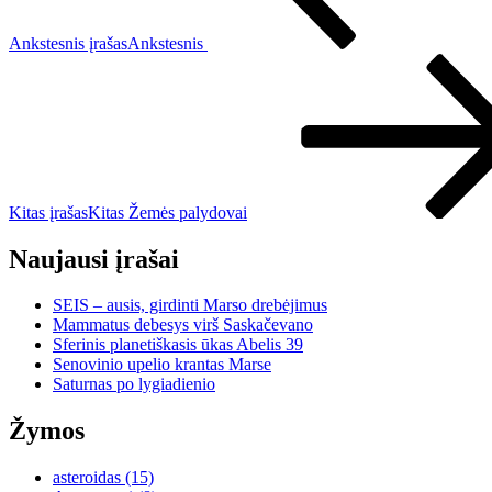
Ankstesnis įrašas
Ankstesnis
Kitas įrašas
Kitas
Žemės palydovai
Naujausi įrašai
SEIS – ausis, girdinti Marso drebėjimus
Mammatus debesys virš Saskačevano
Sferinis planetiškasis ūkas Abelis 39
Senovinio upelio krantas Marse
Saturnas po lygiadienio
Žymos
asteroidas
(15)