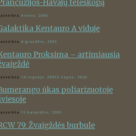
Prancūzijos-Havajų teleskopą
askelbta
4 kovo, 2006
Galaktika Kentauro A viduje
askelbta
4 gruodžio, 2005
Kentauro Proksima – artimiausia
žvaigždė
askelbta
14 rugsėjo, 2005
3 liepos, 2026
Bumerango ūkas poliarizuotoje
šviesoje
askelbta
15 balandžio, 2005
RCW 79: Žvaigždės burbule