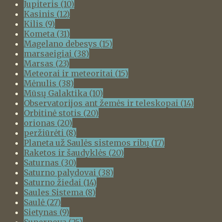
Jupiteris
(10)
Kasinis
(12)
Kilis
(9)
Kometa
(31)
Magelano debesys
(15)
marsaeigiai
(38)
Marsas
(23)
Meteorai ir meteoritai
(15)
Mėnulis
(38)
Mūsų Galaktika
(10)
Observatorijos ant žemės ir teleskopai
(14)
Orbitinė stotis
(20)
orionas
(20)
peržiūrėti
(8)
Planeta už Saulės sistemos ribų
(17)
Raketos ir šaudyklės
(20)
Saturnas
(30)
Saturno palydovai
(38)
Saturno žiedai
(14)
Saules Sistema
(8)
Saulė
(27)
Sietynas
(9)
Supernova
(25)