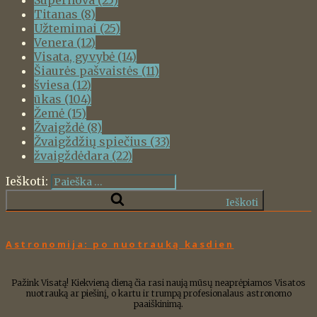
Titanas
(8)
Užtemimai
(25)
Venera
(12)
Visata, gyvybė
(14)
Šiaurės pašvaistės
(11)
šviesa
(12)
ūkas
(104)
Žemė
(15)
Žvaigždė
(8)
Žvaigždžių spiečius
(33)
žvaigždėdara
(22)
Ieškoti:
Ieškoti
Astronomija: po nuotrauką kasdien
Pažink Visatą! Kiekvieną dieną čia rasi naują mūsų neaprėpiamos Visatos
nuotrauką ar piešinį, o kartu ir trumpą profesionalaus astronomo
paaiškinimą.