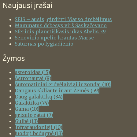
Naujausi įrašai
SEIS – ausis, girdinti Marso drebėjimus
Mammatus debesys virš Saskačevano
Sferinis planetiškasis ūkas Abelis 39
Senovinio upelio krantas Marse
Saturnas po lygiadienio
Žymos
asteroidas
(15)
Astronautai
(8)
Automatiniai erdvėlaiviai ir zondai
(10)
Dangaus skliaute ir ant Žemės
(59)
Daug galaktikų
(34)
Galaktika
(74)
Gama
(10)
grizulo ratai
(7)
Gulbė
(13)
infraraudonieji
(10)
Juodoji bedugnė
(13)