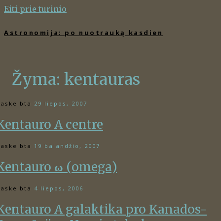
Eiti prie turinio
Astronomija: po nuotrauką kasdien
Žyma:
kentauras
askelbta
29 liepos, 2007
Kentauro A centre
askelbta
19 balandžio, 2007
Kentauro
ω
(omega)
askelbta
4 liepos, 2006
Kentauro A galaktika pro Kanados-