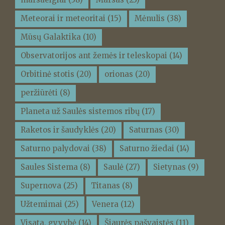
Meteorai ir meteoritai
(15)
Mėnulis
(38)
Mūsų Galaktika
(10)
Observatorijos ant žemės ir teleskopai
(14)
Orbitinė stotis
(20)
orionas
(20)
peržiūrėti
(8)
Planeta už Saulės sistemos ribų
(17)
Raketos ir šaudyklės
(20)
Saturnas
(30)
Saturno palydovai
(38)
Saturno žiedai
(14)
Saules Sistema
(8)
Saulė
(27)
Sietynas
(9)
Supernova
(25)
Titanas
(8)
Užtemimai
(25)
Venera
(12)
Visata, gyvybė
(14)
Šiaurės pašvaistės
(11)