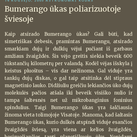
PASKELBTA
14 RUGSĖJO, 2005
ASTRONOMAI KODAS
Bumerango ūkas poliarizuotoje
šviesoje
Kaip atsirado Bumerango ūkas? Gali būti, kad
simetriškas debesis, pramintas Bumerangu, atsirado
smarkiam dujų ir dulkių vėjui pučiant iš garbaus
amžiaus žvaigždės. Šis vėjo greitis siekia beveik 600
tūkstančių kilometrų per valandą. Kodėl vėjas išskyla į
keistus pluoštus – vis dar nežinoma. Gal viduje yra
tankių dujų diskas, o gal taip atsitinka dėl stipraus
magnetinio lauko. Didžiuliu greičiu lekiančios ūko dujų
molekulės pačios atšala iki beveik visiško nulio ir
tampa šaltesnės net už mikrobanginius foninius
spindulius. Taigi Bumerango ūkas yra šalčiausia
žinoma vieta tolimojoje Visatoje. Manoma, kad šaltasis
Bumerango ūkas, kurio dulkės atspindi viduje esančios
žvaigždės šviesą, yra viena ar kelios žvaigždės,
besiruošiančios tapti planetiškuoju ūku. Norėdami