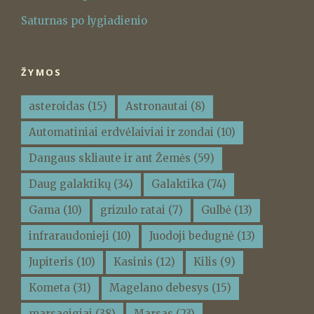
Saturnas po lygiadienio
ŽYMOS
asteroidas
(15)
Astronautai
(8)
Automatiniai erdvėlaiviai ir zondai
(10)
Dangaus skliaute ir ant Žemės
(59)
Daug galaktikų
(34)
Galaktika
(74)
Gama
(10)
grizulo ratai
(7)
Gulbė
(13)
infraraudonieji
(10)
Juodoji bedugnė
(13)
Jupiteris
(10)
Kasinis
(12)
Kilis
(9)
Kometa
(31)
Magelano debesys
(15)
marsaeigiai
(38)
Marsas
(23)