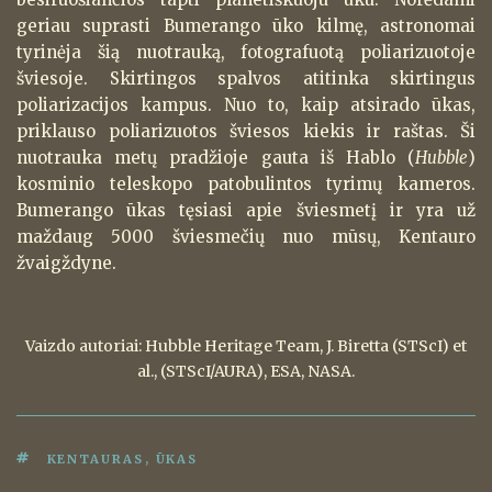
geriau suprasti Bumerango ūko kilmę, astronomai
tyrinėja šią nuotrauką, fotografuotą poliarizuotoje
šviesoje. Skirtingos spalvos atitinka skirtingus
poliarizacijos kampus. Nuo to, kaip atsirado ūkas,
priklauso poliarizuotos šviesos kiekis ir raštas. Ši
nuotrauka metų pradžioje gauta iš Hablo (
Hubble
)
kosminio teleskopo patobulintos tyrimų kameros.
Bumerango ūkas tęsiasi apie šviesmetį ir yra už
maždaug 5000 šviesmečių nuo mūsų, Kentauro
žvaigždyne.
Vaizdo autoriai: Hubble Heritage Team, J. Biretta (STScI) et
al., (STScI/AURA), ESA, NASA.
ŽYMOS
KENTAURAS
,
ŪKAS