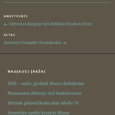
Navigacija
ANKSTESNIS
Ankstesnis
tarp
įrašas
Ketvertas danguje virš Didžiojo Druskos ežero
įrašų
KITAS
Kitas
įrašas
Kometos Tempelis 1 branduolys
NAUJAUSI ĮRAŠAI
SEIS – ausis, girdinti Marso drebėjimus
Mammatus debesys virš Saskačevano
Sferinis planetiškasis ūkas Abelis 39
Senovinio upelio krantas Marse