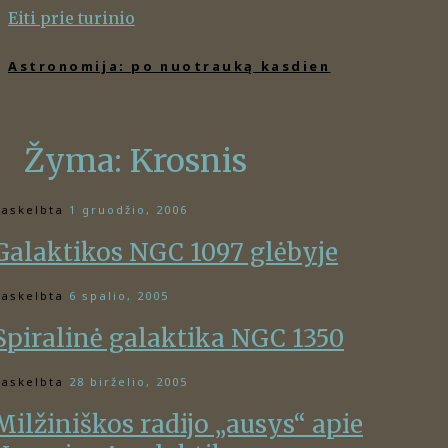
Eiti prie turinio
Astronomija: po nuotrauką kasdien
Žyma:
Krosnis
askelbta
1 gruodžio, 2006
Galaktikos NGC 1097 glėbyje
askelbta
6 spalio, 2005
Spiralinė galaktika NGC 1350
askelbta
28 birželio, 2005
Milžiniškos radijo „ausys“ apie