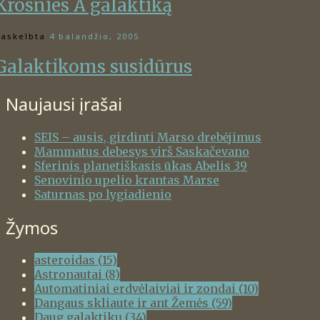
Krosnies A galaktiką
askelbta
4 balandžio, 2005
Galaktikoms susidūrus
Naujausi įrašai
SEIS – ausis, girdinti Marso drebėjimus
Mammatus debesys virš Saskačevano
Sferinis planetiškasis ūkas Abelis 39
Senovinio upelio krantas Marse
Saturnas po lygiadienio
Žymos
asteroidas
(15)
Astronautai
(8)
Automatiniai erdvėlaiviai ir zondai
(10)
Dangaus skliaute ir ant Žemės
(59)
Daug galaktikų
(34)