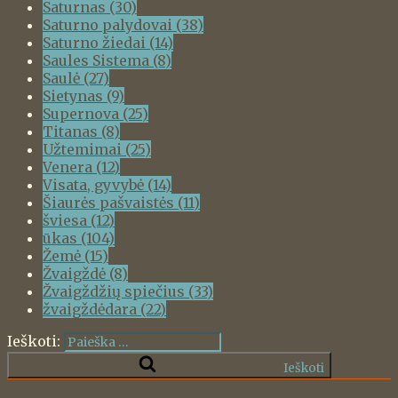
Saturnas
(30)
Saturno palydovai
(38)
Saturno žiedai
(14)
Saules Sistema
(8)
Saulė
(27)
Sietynas
(9)
Supernova
(25)
Titanas
(8)
Užtemimai
(25)
Venera
(12)
Visata, gyvybė
(14)
Šiaurės pašvaistės
(11)
šviesa
(12)
ūkas
(104)
Žemė
(15)
Žvaigždė
(8)
Žvaigždžių spiečius
(33)
žvaigždėdara
(22)
Ieškoti:
Ieškoti