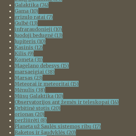
Galaktika
(74)
Gama
(10)
grizulo ratai
(7)
Gulbė
(13)
infraraudonieji
(10)
Juodoji bedugnė
(13)
Jupiteris
(10)
Kasinis
(12)
Kilis
(9)
Kometa
(31)
Magelano debesys
(15)
marsaeigiai
(38)
Marsas
(23)
Meteorai ir meteoritai
(15)
Mėnulis
(38)
Mūsų Galaktika
(10)
Observatorijos ant žemės ir teleskopai
(14)
Orbitinė stotis
(20)
orionas
(20)
peržiūrėti
(8)
Planeta už Saulės sistemos ribų
(17)
Raketos ir šaudyklės
(20)