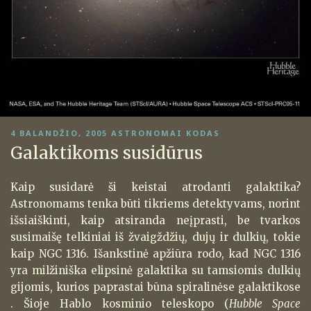
PASKELBTA
4 BALANDŽIO, 2005
ASTRONOMAI KODAS
Galaktikoms susidūrus
Kaip susidarė ši keistai atrodanti galaktika?
Astronomams tenka būti tikriems detektyvams, norint
išsiaiškinti, kaip atsiranda neįprasti, be tvarkos
susimaišę telkiniai iš žvaigždžių, dujų ir dulkių, tokie
kaip NGC 1316. Išankstinė apžiūra rodo, kad NGC 1316
yra milžiniška elipsinė galaktika su tamsiomis dulkių
gijomis, kurios paprastai būna spiralinėse galaktikose
. Šioje Hablo kosminio teleskopo (
Hubble Space