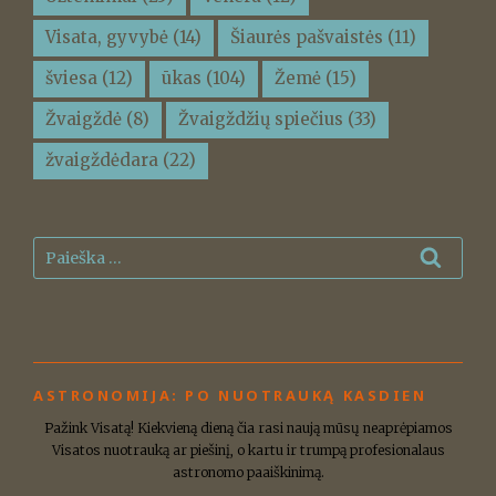
Visata, gyvybė
(14)
Šiaurės pašvaistės
(11)
šviesa
(12)
ūkas
(104)
Žemė
(15)
Žvaigždė
(8)
Žvaigždžių spiečius
(33)
žvaigždėdara
(22)
Ieškoti:
Ieškot
ASTRONOMIJA: PO NUOTRAUKĄ KASDIEN
Pažink Visatą! Kiekvieną dieną čia rasi naują mūsų neaprėpiamos
Visatos nuotrauką ar piešinį, o kartu ir trumpą profesionalaus
astronomo paaiškinimą.