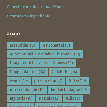
Senovinio upelio krantas Marse
Saturnas po lygiadienio
ŽYMOS
asteroidas
(15)
Astronautai
(8)
Automatiniai erdvėlaiviai ir zondai
(10)
Dangaus skliaute ir ant Žemės
(59)
Daug galaktikų
(34)
Galaktika
(74)
Gama
(10)
grizulo ratai
(7)
Gulbė
(13)
infraraudonieji
(10)
Juodoji bedugnė
(13)
Jupiteris
(10)
Kasinis
(12)
Kilis
(9)