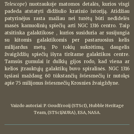
Telescope
) nuotraukoje matomos detalės, kurios visgi
padeda atstatyti didžiulio kratinio istoriją. Atidžiau
patyrinėjus rasta mažiau nei turėtų būti nedidelės
masės kamuolinių spiečių arti NGC 1316 centro. Taip
atsitinka galaktikose , kurios susiduria ar susijungia
su kitomis galaktikomis per pastaruosius kelis
milijardus metų. Po tokių sukrėtimų, daugelis
žvaigždžių spiečių išyra tirštame galaktikos centre.
Tamsūs gumulai ir dulkių gijos rodo, kad viena ar
kelios įtrauktųjų galaktikų buvo spiralinės. NGC 1316
tęsiasi maždaug 60 tūkstančių šviesmečių ir nutolęs
apie 75 milijonus šviesmečių Krosnies žvaigždyne.
Vaizdo autoriai: P. Goudfrooij (STScI), Hubble Heritage
Team, (STScI/AURA), ESA, NASA.