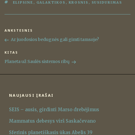
ŽYMOS
ELIPSINE
,
GALAKTIKOS
,
KROSNIS
,
SUSIDURIMAS
Navigacija
ANKSTESNIS
Ankstesnis
tarp
įrašas
Ar juodosios bedugnės gali gimti tamsoje?
įrašų
KITAS
Kitas
įrašas
Planeta už Saulės sistemos ribų
NAUJAUSI ĮRAŠAI
SEIS – ausis, girdinti Marso drebėjimus
Mammatus debesys virš Saskačevano
Sferinis planetiškasis ūkas Abelis 39