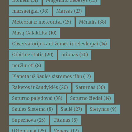
Kometa
(31)
Magelano debesys
(15)
marsaeigiai
(38)
Marsas
(23)
Meteorai ir meteoritai
(15)
Mėnulis
(38)
Mūsų Galaktika
(10)
Observatorijos ant žemės ir teleskopai
(14)
Orbitinė stotis
(20)
orionas
(20)
peržiūrėti
(8)
Planeta už Saulės sistemos ribų
(17)
Raketos ir šaudyklės
(20)
Saturnas
(30)
Saturno palydovai
(38)
Saturno žiedai
(14)
Saules Sistema
(8)
Saulė
(27)
Sietynas
(9)
Supernova
(25)
Titanas
(8)
Užtemimai
(25)
Venera
(12)