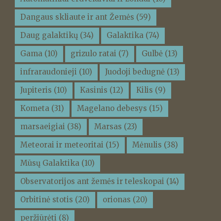
Dangaus skliaute ir ant Žemės
(59)
Daug galaktikų
(34)
Galaktika
(74)
Gama
(10)
grizulo ratai
(7)
Gulbė
(13)
infraraudonieji
(10)
Juodoji bedugnė
(13)
Jupiteris
(10)
Kasinis
(12)
Kilis
(9)
Kometa
(31)
Magelano debesys
(15)
marsaeigiai
(38)
Marsas
(23)
Meteorai ir meteoritai
(15)
Mėnulis
(38)
Mūsų Galaktika
(10)
Observatorijos ant žemės ir teleskopai
(14)
Orbitinė stotis
(20)
orionas
(20)
peržiūrėti
(8)