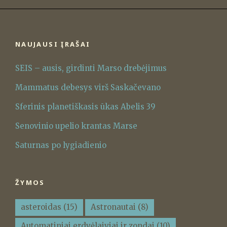
NAUJAUSI ĮRAŠAI
SEIS – ausis, girdinti Marso drebėjimus
Mammatus debesys virš Saskačevano
Sferinis planetiškasis ūkas Abelis 39
Senovinio upelio krantas Marse
Saturnas po lygiadienio
ŽYMOS
asteroidas
(15)
Astronautai
(8)
Automatiniai erdvėlaiviai ir zondai
(10)