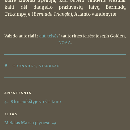
kurie žmonės spėlioja, kad būtent vandens viesulai
kalti dėl daugelio pražuvusių laivų Bermudų
Trikampyje (
Bermuda Triangle
), Atlanto vandenyne.
Vaizdo autoriai ir
aut. teisės
">autorinės teisės: Joseph Golden,
NOAA
.
ŽYMOS
TORNADAS
,
VIESULAS
Navigacija
ANKSTESNIS
Ankstesnis
tarp
įrašas
8 km aukštyje virš Titano
įrašų
KITAS
Kitas
įrašas
Metalas Marso plynėse