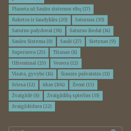
Planeta už Saulės sistemos ribų
(17)
Raketos ir šaudyklės
(20)
Saturnas
(30)
Saturno palydovai
(38)
Saturno žiedai
(14)
Saules Sistema
(8)
Saulė
(27)
Sietynas
(9)
Supernova
(25)
Titanas
(8)
Užtemimai
(25)
Venera
(12)
Visata, gyvybė
(14)
Šiaurės pašvaistės
(11)
šviesa
(12)
ūkas
(104)
Žemė
(15)
Žvaigždė
(8)
Žvaigždžių spiečius
(33)
žvaigždėdara
(22)
Ieškoti: