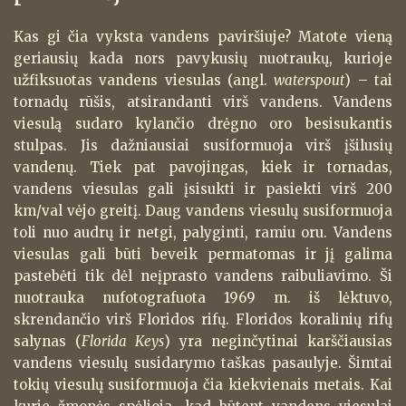
Kas gi čia vyksta vandens paviršiuje? Matote vieną
geriausių kada nors pavykusių nuotraukų, kurioje
užfiksuotas vandens viesulas (angl.
waterspout
) – tai
tornadų rūšis, atsirandanti virš vandens. Vandens
viesulą sudaro kylančio drėgno oro besisukantis
stulpas. Jis dažniausiai susiformuoja virš įšilusių
vandenų. Tiek pat pavojingas, kiek ir tornadas,
vandens viesulas gali įsisukti ir pasiekti virš 200
km/val vėjo greitį. Daug vandens viesulų susiformuoja
toli nuo audrų ir netgi, palyginti, ramiu oru. Vandens
viesulas gali būti beveik permatomas ir jį galima
pastebėti tik dėl neįprasto vandens raibuliavimo. Ši
nuotrauka nufotografuota 1969 m. iš lėktuvo,
skrendančio virš Floridos rifų. Floridos koralinių rifų
salynas (
Florida Keys
) yra neginčytinai karščiausias
vandens viesulų susidarymo taškas pasaulyje. Šimtai
tokių viesulų susiformuoja čia kiekvienais metais. Kai