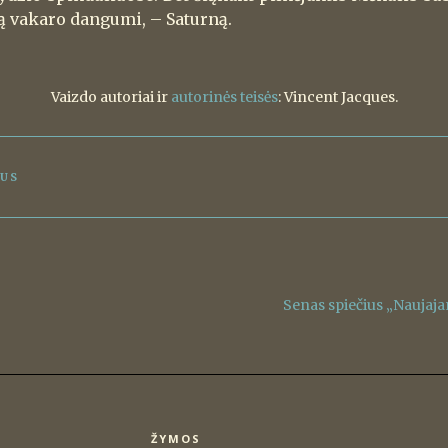
ią vakaro dangumi, – Saturną.
Vaizdo autoriai ir
autorinės teisės
: Vincent Jacques.
JUS
Senas spiečius „Naujaj
ŽYMOS