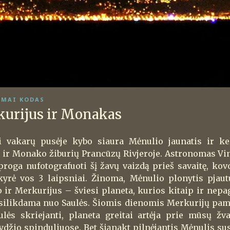
MAI KODAS
kurijus ir Monakas
i vakarų pusėje kybo siaura Mėnulio jaunatis ir kel
o ir Monako žiburių Prancūzų Rivjeroje. Astronomas Vi
roga nufotografuoti šį žavų vaizdą prieš savaitę, kovo
kyrė vos 3 laipsniai. Žinoma, Mėnulio plonytis pjau
p ir Merkurijus – šviesi planeta, kurios kitaip ir nep
tsilikdama nuo Saulės. Šiomis dienomis Merkurijų pama
aulės skriejanti, planeta greitai artėja prie mūsų žv
lydžio spinduliuose. Bet šiąnakt pilnėjantis Mėnulis sus