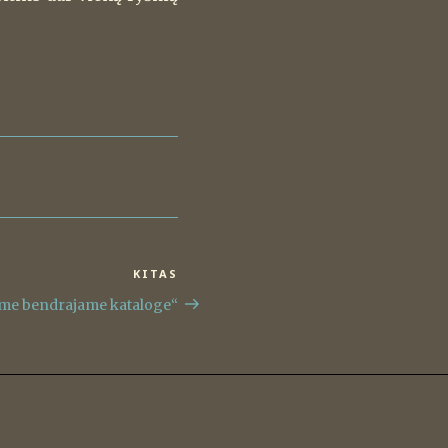
KITAS
Kitas
įrašas
ame bendrajame kataloge“