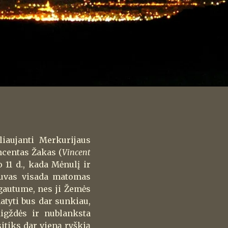
iaujanti Merkurijaus
ncentas Žakas (
Vincent
 11 d., kada Mėnulį ir
tuvas visada matomas
agautume, nes ji Žemės
tyti bus dar sunkiau,
aigždės ir nublanksta
itiks dar vieną ryškią