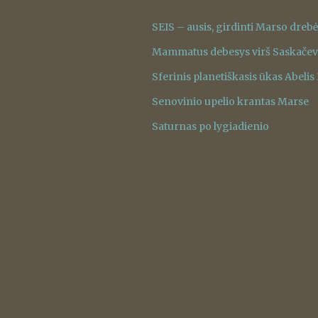
SEIS – ausis, girdinti Marso dreb
Mammatus debesys virš Saskače
Sferinis planetiškasis ūkas Abelis
Senovinio upelio krantas Marse
Saturnas po lygiadienio