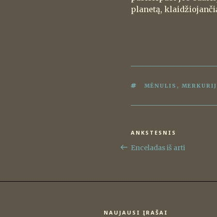
planetą, klaidžiojanč
ŽYMOS
MĖNULIS
,
MERKURI
Navigacija
ANKSTESNIS
Ankstesnis
tarp
įrašas
Enceladas iš arti
įrašų
NAUJAUSI ĮRAŠAI