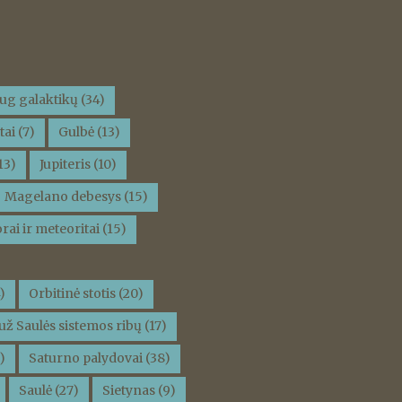
ug galaktikų
(34)
tai
(7)
Gulbė
(13)
13)
Jupiteris
(10)
Magelano debesys
(15)
rai ir meteoritai
(15)
)
Orbitinė stotis
(20)
už Saulės sistemos ribų
(17)
)
Saturno palydovai
(38)
Saulė
(27)
Sietynas
(9)