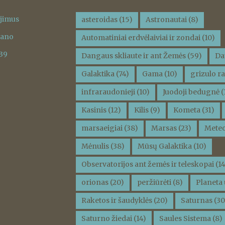
ėjimus
asteroidas
(15)
Astronautai
(8)
vano
Automatiniai erdvėlaiviai ir zondai
(10)
 39
Dangaus skliaute ir ant Žemės
(59)
Da
Galaktika
(74)
Gama
(10)
grizulo ra
infraraudonieji
(10)
Juodoji bedugnė
(
Kasinis
(12)
Kilis
(9)
Kometa
(31)
marsaeigiai
(38)
Marsas
(23)
Meteo
Mėnulis
(38)
Mūsų Galaktika
(10)
Observatorijos ant žemės ir teleskopai
(14
orionas
(20)
peržiūrėti
(8)
Planeta 
Raketos ir šaudyklės
(20)
Saturnas
(30
Saturno žiedai
(14)
Saules Sistema
(8)