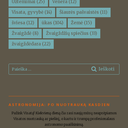
Užtemimai
(25)
Venera
(12)
Visata, gyvybė
(14)
Šiaurės pašvaistės
(11)
šviesa
(12)
ūkas
(104)
Žemė
(15)
Žvaigždė
(8)
Žvaigždžių spiečius
(33)
žvaigždėdara
(22)
Ieškoti:
Ieškoti
ASTRONOMIJA: PO NUOTRAUKĄ KASDIEN
Pažink Visatą! Kiekvieną dieną čia rasi naują mūsų neaprėpiamos
Visatos nuotrauką ar piešinį, o kartu ir trumpą profesionalaus
astronomo paaiškinimą.