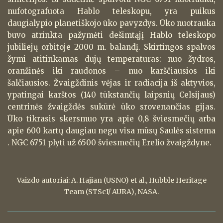
nufotografuota Hablo teleskopu, yra puikus
daugialypio planetiškojo ūko pavyzdys. Ūko nuotrauka
buvo atrinkta pažymėti dešimtąjį Hablo teleskopo
jubiliejų orbitoje 2000 m. balandį. Skirtingos spalvos
žymi atitinkamas dujų temperatūras: nuo žydros,
oranžinės iki raudonos – nuo karščiausios iki
šalčiausios. Žvaigždinis vėjas ir radiacija iš aktyvios,
ypatingai karštos (140 tūkstančių laipsnių Celsijaus)
centrinės žvaigždės sukūrė ūko srovenančias gijas.
Ūko tikrasis skersmuo yra apie 0,8 šviesmečių arba
apie 600 kartų daugiau negu visa mūsų Saulės sistema
. NGC 6751 plyti už 6500 šviesmečių Erelio žvaigždyne.
Vaizdo autoriai: A. Hajian (USNO) et al., Hubble Heritage
Team (STScI/ AURA), NASA.