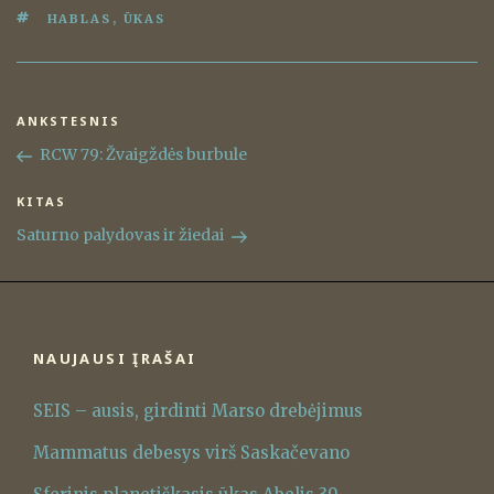
ŽYMOS
HABLAS
,
ŪKAS
Navigacija
ANKSTESNIS
Ankstesnis
tarp
įrašas
RCW 79: Žvaigždės burbule
įrašų
KITAS
Kitas
įrašas
Saturno palydovas ir žiedai
NAUJAUSI ĮRAŠAI
SEIS – ausis, girdinti Marso drebėjimus
Mammatus debesys virš Saskačevano