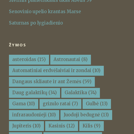
Sferinis planetiškasis ūkas Abelis 39
Senovinio upelio krantas Marse
Saturnas po lygiadienio
ŽYMOS
asteroidas
(15)
Astronautai
(8)
Automatiniai erdvėlaiviai ir zondai
(10)
Dangaus skliaute ir ant Žemės
(59)
Daug galaktikų
(34)
Galaktika
(74)
Gama
(10)
grizulo ratai
(7)
Gulbė
(13)
infraraudonieji
(10)
Juodoji bedugnė
(13)
Jupiteris
(10)
Kasinis
(12)
Kilis
(9)