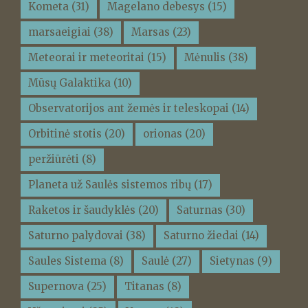
Kometa
(31)
Magelano debesys
(15)
marsaeigiai
(38)
Marsas
(23)
Meteorai ir meteoritai
(15)
Mėnulis
(38)
Mūsų Galaktika
(10)
Observatorijos ant žemės ir teleskopai
(14)
Orbitinė stotis
(20)
orionas
(20)
peržiūrėti
(8)
Planeta už Saulės sistemos ribų
(17)
Raketos ir šaudyklės
(20)
Saturnas
(30)
Saturno palydovai
(38)
Saturno žiedai
(14)
Saules Sistema
(8)
Saulė
(27)
Sietynas
(9)
Supernova
(25)
Titanas
(8)