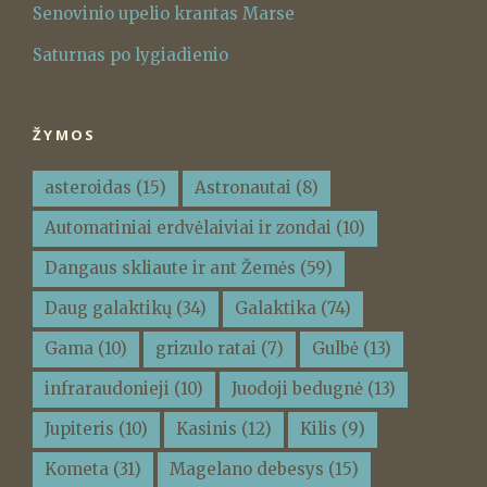
Senovinio upelio krantas Marse
Saturnas po lygiadienio
ŽYMOS
asteroidas
(15)
Astronautai
(8)
Automatiniai erdvėlaiviai ir zondai
(10)
Dangaus skliaute ir ant Žemės
(59)
Daug galaktikų
(34)
Galaktika
(74)
Gama
(10)
grizulo ratai
(7)
Gulbė
(13)
infraraudonieji
(10)
Juodoji bedugnė
(13)
Jupiteris
(10)
Kasinis
(12)
Kilis
(9)
Kometa
(31)
Magelano debesys
(15)