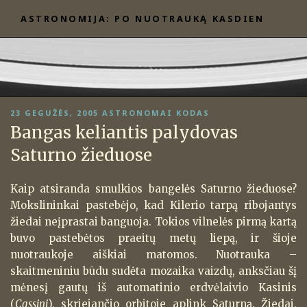
Eiti
ASTRONOMIJA: PO NUOTRAUKĄ KASDIEN
prie
turinio
PASKELBTA
23 GEGUŽĖS, 2005
ASTRONOMAI KODAS
Bangas keliantis palydovas
Saturno žieduose
Kaip atsiranda smulkios bangelės Saturno žieduose?
Mokslininkai pastebėjo, kad Kilerio tarpą ribojantys
žiedai neįprastai banguoja. Tokios vilnelės pirmą kartą
buvo pastebėtos praeitų metų liepą, ir šioje
nuotraukoje aiškiai matomos. Nuotrauka –
skaitmeniniu būdu sudėta mozaika vaizdų, anksčiau šį
mėnesį gautų iš automatinio erdvėlaivio Kasinis
(
Cassini
), skriejančio orbitoje aplink Saturną. Žiedai,