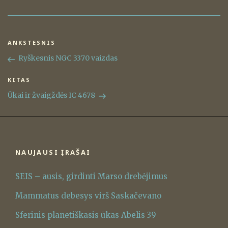
Navigacija
ANKSTESNIS
Ankstesnis
tarp
įrašas
Ryškesnis NGC 3370 vaizdas
įrašų
KITAS
Kitas
įrašas
Ūkai ir žvaigždės IC 4678
NAUJAUSI ĮRAŠAI
SEIS – ausis, girdinti Marso drebėjimus
Mammatus debesys virš Saskačevano
Sferinis planetiškasis ūkas Abelis 39