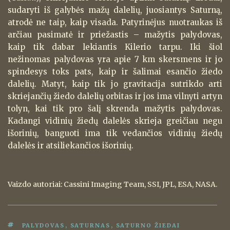
sudaryti iš galybės mažų dalelių, juosiantys Saturną,
atrodė ne taip, kaip visada. Patyrinėjus nuotraukas iš
arčiau pasimatė ir priežastis – mažytis palydovas,
kaip tik dabar lekiantis Kilerio tarpu. Iki šiol
nežinomas palydovas yra apie 7 km skersmens ir jo
spindesys toks pats, kaip ir šalimai esančio žiedo
dalelių. Matyt, kaip tik jo gravitacija sutrikdo arti
skriejančių žiedo dalelių orbitas ir jos ima vilnyti artyn
tolyn, kai tik pro šalį skrenda mažytis palydovas.
Kadangi vidinių žiedų dalelės skrieja greičiau negu
išorinių, banguoti ima tik vedančios vidinių žiedų
dalelės ir atsiliekančios išorinių.
Vaizdo autoriai: Cassini Imaging Team, SSI, JPL, ESA, NASA.
ŽYMOS
PALYDOVAS
,
SATURNAS
,
SATURNO ŽIEDAI