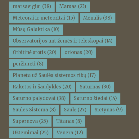
marsaeigiai
(38)
Marsas
(23)
Meteorai ir meteoritai
(15)
Mėnulis
(38)
Mūsų Galaktika
(10)
Observatorijos ant žemės ir teleskopai
(14)
Orbitinė stotis
(20)
orionas
(20)
peržiūrėti
(8)
Planeta už Saulės sistemos ribų
(17)
Raketos ir šaudyklės
(20)
Saturnas
(30)
Saturno palydovai
(38)
Saturno žiedai
(14)
Saules Sistema
(8)
Saulė
(27)
Sietynas
(9)
Supernova
(25)
Titanas
(8)
Užtemimai
(25)
Venera
(12)