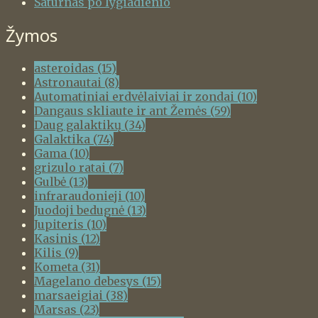
Saturnas po lygiadienio
Žymos
asteroidas
(15)
Astronautai
(8)
Automatiniai erdvėlaiviai ir zondai
(10)
Dangaus skliaute ir ant Žemės
(59)
Daug galaktikų
(34)
Galaktika
(74)
Gama
(10)
grizulo ratai
(7)
Gulbė
(13)
infraraudonieji
(10)
Juodoji bedugnė
(13)
Jupiteris
(10)
Kasinis
(12)
Kilis
(9)
Kometa
(31)
Magelano debesys
(15)
marsaeigiai
(38)
Marsas
(23)