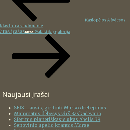
Kasiopėjos A šviesos
idas infraraudoname
itas įrašas
Galaktikų galerija
Kitas
Naujausi įrašai
SEIS – ausis, girdinti Marso drebėjimus
Mammatus debesys virš Saskačevano
Sferinis planetiškasis ūkas Abelis 39
Senovinio upelio krantas Marse