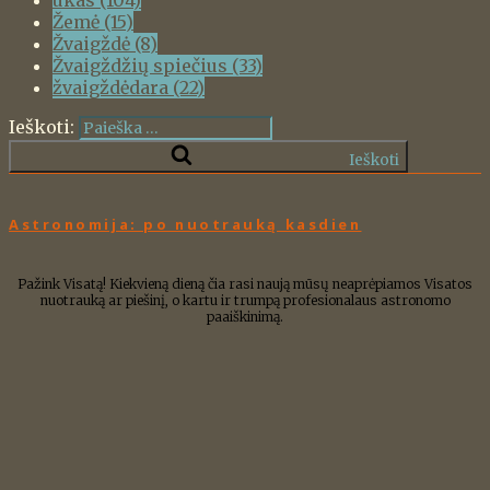
Žemė
(15)
Žvaigždė
(8)
Žvaigždžių spiečius
(33)
žvaigždėdara
(22)
Ieškoti:
Ieškoti
Astronomija: po nuotrauką kasdien
Pažink Visatą! Kiekvieną dieną čia rasi naują mūsų neaprėpiamos Visatos
nuotrauką ar piešinį, o kartu ir trumpą profesionalaus astronomo
paaiškinimą.