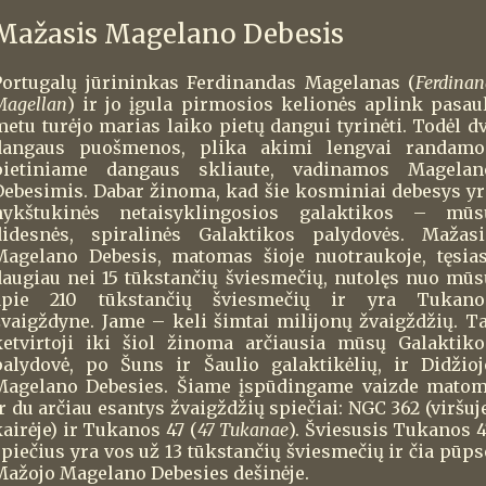
Mažasis Magelano Debesis
Portugalų jūrininkas Ferdinandas Magelanas (
Ferdinan
Magellan
) ir jo įgula pirmosios kelionės aplink pasaul
metu turėjo marias laiko pietų dangui tyrinėti. Todėl dv
dangaus puošmenos, plika akimi lengvai randamo
pietiniame dangaus skliaute, vadinamos Magelan
Debesimis. Dabar žinoma, kad šie kosminiai debesys yr
nykštukinės netaisyklingosios galaktikos – mūs
didesnės, spiralinės Galaktikos palydovės. Mažasi
Magelano Debesis, matomas šioje nuotraukoje, tęsias
daugiau nei 15 tūkstančių šviesmečių, nutolęs nuo mūs
apie 210 tūkstančių šviesmečių ir yra Tukano
žvaigždyne. Jame – keli šimtai milijonų žvaigždžių. Ta
ketvirtoji iki šiol žinoma arčiausia mūsų Galaktiko
palydovė, po Šuns ir Šaulio galaktikėlių, ir Didžioj
Magelano Debesies. Šiame įspūdingame vaizde matom
r du arčiau esantys žvaigždžių spiečiai: NGC 362 (viršuj
airėje) ir Tukanos 47 (
47 Tukanae
). Šviesusis Tukanos 4
spiečius yra vos už 13 tūkstančių šviesmečių ir čia pūps
Mažojo Magelano Debesies dešinėje.