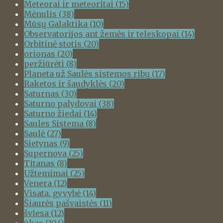
Meteorai ir meteoritai
(15)
Mėnulis
(38)
Mūsų Galaktika
(10)
Observatorijos ant žemės ir teleskopai
(14)
Orbitinė stotis
(20)
orionas
(20)
peržiūrėti
(8)
Planeta už Saulės sistemos ribų
(17)
Raketos ir šaudyklės
(20)
Saturnas
(30)
Saturno palydovai
(38)
Saturno žiedai
(14)
Saules Sistema
(8)
Saulė
(27)
Sietynas
(9)
Supernova
(25)
Titanas
(8)
Užtemimai
(25)
Venera
(12)
Visata, gyvybė
(14)
Šiaurės pašvaistės
(11)
šviesa
(12)
ūkas
(104)