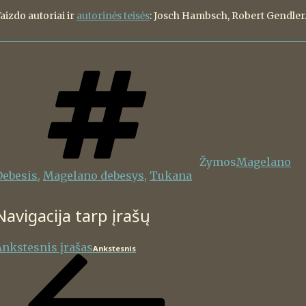
aizdo autoriai ir
autorinės teisės
: Josch Hambsch, Robert Gendler
Žymos
Magelano
Debesis
,
Magelano debesys
,
Tukana
Navigacija tarp įrašų
Ankstesnis įrašas
Ankstesnis