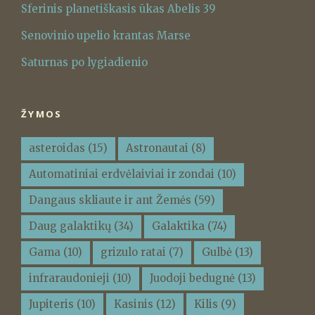
Sferinis planetiškasis ūkas Abelis 39
Senovinio upelio krantas Marse
Saturnas po lygiadienio
ŽYMOS
asteroidas
(15)
Astronautai
(8)
Automatiniai erdvėlaiviai ir zondai
(10)
Dangaus skliaute ir ant Žemės
(59)
Daug galaktikų
(34)
Galaktika
(74)
Gama
(10)
grizulo ratai
(7)
Gulbė
(13)
infraraudonieji
(10)
Juodoji bedugnė
(13)
Jupiteris
(10)
Kasinis
(12)
Kilis
(9)