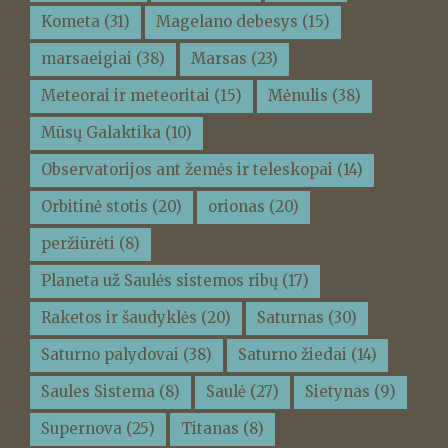
Kometa
(31)
Magelano debesys
(15)
marsaeigiai
(38)
Marsas
(23)
Meteorai ir meteoritai
(15)
Mėnulis
(38)
Mūsų Galaktika
(10)
Observatorijos ant žemės ir teleskopai
(14)
Orbitinė stotis
(20)
orionas
(20)
peržiūrėti
(8)
Planeta už Saulės sistemos ribų
(17)
Raketos ir šaudyklės
(20)
Saturnas
(30)
Saturno palydovai
(38)
Saturno žiedai
(14)
Saules Sistema
(8)
Saulė
(27)
Sietynas
(9)
Supernova
(25)
Titanas
(8)