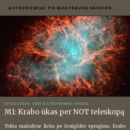
Eiti
ASTRONOMIJA: PO NUOTRAUKĄ KASDIEN
prie
turinio
PASKELBTA
20 RUGSĖJO, 2005
ASTRONOMAI KODAS
M1: Krabo ūkas per NOT teleskopą
Tokia maišalynė lieka po žvaigždės sprogimo. Krabo