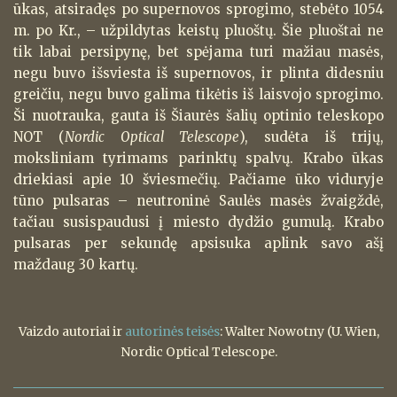
ūkas, atsiradęs po supernovos sprogimo, stebėto 1054
m. po Kr., – užpildytas keistų pluoštų. Šie pluoštai ne
tik labai persipynę, bet spėjama turi mažiau masės,
negu buvo išsviesta iš supernovos, ir plinta didesniu
greičiu, negu buvo galima tikėtis iš laisvojo sprogimo.
Ši nuotrauka, gauta iš Šiaurės šalių optinio teleskopo
NOT (
Nordic Optical Telescope
), sudėta iš trijų,
moksliniam tyrimams parinktų spalvų. Krabo ūkas
driekiasi apie 10 šviesmečių. Pačiame ūko viduryje
tūno pulsaras – neutroninė Saulės masės žvaigždė,
tačiau susispaudusi į miesto dydžio gumulą. Krabo
pulsaras per sekundę apsisuka aplink savo ašį
maždaug 30 kartų.
Vaizdo autoriai ir
autorinės teisės
: Walter Nowotny (U. Wien,
Nordic Optical Telescope.