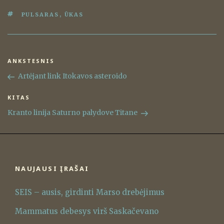
ŽYMOS
PULSARAS
,
ŪKAS
Navigacija
ANKSTESNIS
Ankstesnis
tarp
įrašas
Artėjant link Itokavos asteroido
įrašų
KITAS
Kitas
įrašas
Kranto linija Saturno palydove Titane
NAUJAUSI ĮRAŠAI
SEIS – ausis, girdinti Marso drebėjimus
Mammatus debesys virš Saskačevano