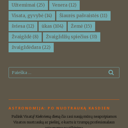
Užtemimai
(25)
Venera
(12)
Visata, gyvybė
(14)
Šiaurės pašvaistės
(11)
šviesa
(12)
ūkas
(104)
Žemė
(15)
Žvaigždė
(8)
Žvaigždžių spiečius
(33)
žvaigždėdara
(22)
Ieškoti:
Ieškot
ASTRONOMIJA: PO NUOTRAUKĄ KASDIEN
Pažink Visatą! Kiekvieną dieną čia rasi naują mūsų neaprėpiamos
Visatos nuotrauką ar piešinį, o kartu ir trumpą profesionalaus
astronomo paaiškinimą.