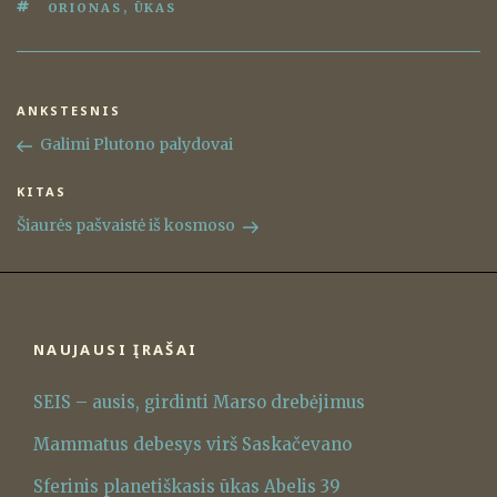
ŽYMOS
ORIONAS
,
ŪKAS
Navigacija
ANKSTESNIS
Ankstesnis
tarp
įrašas
Galimi Plutono palydovai
įrašų
KITAS
Kitas
įrašas
Šiaurės pašvaistė iš kosmoso
NAUJAUSI ĮRAŠAI
SEIS – ausis, girdinti Marso drebėjimus
Mammatus debesys virš Saskačevano
Sferinis planetiškasis ūkas Abelis 39