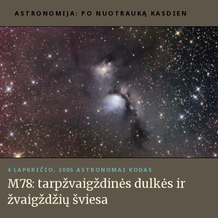
Eiti
ASTRONOMIJA: PO NUOTRAUKĄ KASDIEN
prie
turinio
PASKELBTA
4 LAPKRIČIO, 2005
ASTRONOMAI KODAS
M78: tarpžvaigždinės dulkės ir
žvaigždžių šviesa