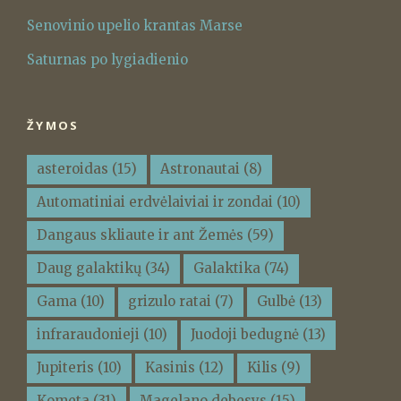
Senovinio upelio krantas Marse
Saturnas po lygiadienio
ŽYMOS
asteroidas
(15)
Astronautai
(8)
Automatiniai erdvėlaiviai ir zondai
(10)
Dangaus skliaute ir ant Žemės
(59)
Daug galaktikų
(34)
Galaktika
(74)
Gama
(10)
grizulo ratai
(7)
Gulbė
(13)
infraraudonieji
(10)
Juodoji bedugnė
(13)
Jupiteris
(10)
Kasinis
(12)
Kilis
(9)
Kometa
(31)
Magelano debesys
(15)