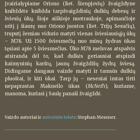
Įvairialypiame Oriono (liet. Šienpjovių) žvaigždyne
knibždėte knibžda tarpžvaigždinių dulkių debesų ir
šviesių ūkų. Šioje aiškioje nuotraukoje, apimančioje
sritį į šiaurę nuo Oriono juostos (liet. Trijų Sesučių),
truputį žemiau vidurio matyti vienas šviesiausiųjų ūkų
– M78. Už 1500 šviesmečių nuo mūsų žydras ūkas
tęsiasi apie 5 šviesmečius. Ūko M78 melsvas atspalvis
atsiranda dėl to, kad dulkės geriausiai atspindi
kaimyninių karštų, jaunų žvaigždžių žydrą šviesą.
Didingame dangaus vaizde matyti ir tamsūs dulkių
pluoštai, ir kiti ūkai. Tarp jų – neseniai imtas tirti
nepaprastas Makneilo ūkas (
McNeil’s
), kuriame,
manoma, kuriasi į Saulę panaši žvaigždė.
Vaizdo autoriai ir
autorinės teisės
: Stephan Messner.