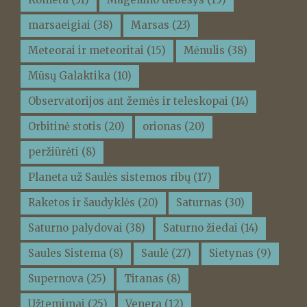
marsaeigiai
(38)
Marsas
(23)
Meteorai ir meteoritai
(15)
Mėnulis
(38)
Mūsų Galaktika
(10)
Observatorijos ant žemės ir teleskopai
(14)
Orbitinė stotis
(20)
orionas
(20)
peržiūrėti
(8)
Planeta už Saulės sistemos ribų
(17)
Raketos ir šaudyklės
(20)
Saturnas
(30)
Saturno palydovai
(38)
Saturno žiedai
(14)
Saules Sistema
(8)
Saulė
(27)
Sietynas
(9)
Supernova
(25)
Titanas
(8)
Užtemimai
(25)
Venera
(12)