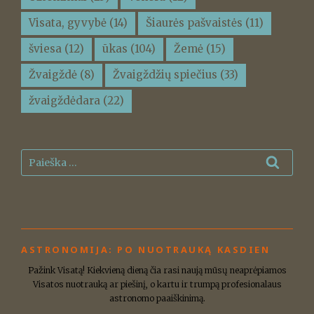
Visata, gyvybė
(14)
Šiaurės pašvaistės
(11)
šviesa
(12)
ūkas
(104)
Žemė
(15)
Žvaigždė
(8)
Žvaigždžių spiečius
(33)
žvaigždėdara
(22)
Ieškoti:
Ieškot
ASTRONOMIJA: PO NUOTRAUKĄ KASDIEN
Pažink Visatą! Kiekvieną dieną čia rasi naują mūsų neaprėpiamos
Visatos nuotrauką ar piešinį, o kartu ir trumpą profesionalaus
astronomo paaiškinimą.