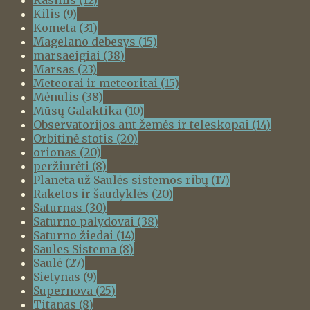
Kilis
(9)
Kometa
(31)
Magelano debesys
(15)
marsaeigiai
(38)
Marsas
(23)
Meteorai ir meteoritai
(15)
Mėnulis
(38)
Mūsų Galaktika
(10)
Observatorijos ant žemės ir teleskopai
(14)
Orbitinė stotis
(20)
orionas
(20)
peržiūrėti
(8)
Planeta už Saulės sistemos ribų
(17)
Raketos ir šaudyklės
(20)
Saturnas
(30)
Saturno palydovai
(38)
Saturno žiedai
(14)
Saules Sistema
(8)
Saulė
(27)
Sietynas
(9)
Supernova
(25)
Titanas
(8)