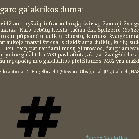
igaro galaktikos dūmai
leidžianti ryškią infraraudonąją šviesą, žymioji žva
aktika. Kaip bebūtų keista, tačiau čia, Spitzerio (
Spitze
linkui pūpsančių dulkių pluoštų, kuriuos žvaigždinia
otraukoje matyti šviesa, skleidžiama dulkių, kurių sud
H. PAH taip pat randami mūsų gimtosios, daug ramesnė
imynine galaktika M81 paskatinta, aktyvi žvaigždėdara 
ršų ir į apačią nuo galaktikos plokštumos. M82 yra mažd
zdo autoriai: C. Engelbracht (Steward Obs.), et al. JPL, Caltech, NA
Žymos
Galaktika