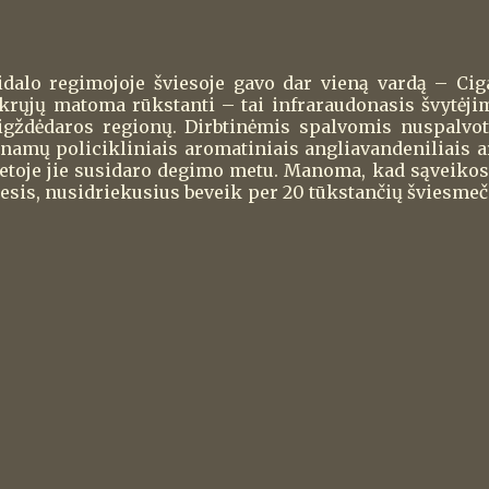
idalo regimojoje šviesoje gavo dar vieną vardą – Cig
ikrųjų matoma rūkstanti – tai infraraudonasis švytėji
aigždėdaros regionų. Dirbtinėmis spalvomis nuspalvot
inamų policikliniais aromatiniais angliavandeniliais a
etoje jie susidaro degimo metu. Manoma, kad sąveikos
sis, nusidriekusius beveik per 20 tūkstančių šviesmeči