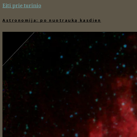
Eiti prie turinio
Astronomija: po nuotrauką kasdien