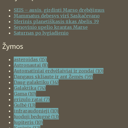
SEIS – ausis, girdinti Marso drebėjimus
Mammatus debesys virš Saskačevano
Sferinis planetiškasis ūkas Abelis 39
Senovinio upelio krantas Marse
Saturnas po lygiadienio
Žymos
asteroidas
(15)
Astronautai
(8)
Automatiniai erdvėlaiviai ir zondai
(10)
Dangaus skliaute ir ant Žemės
(59)
Daug galaktikų
(34)
Galaktika
(74)
Gama
(10)
grizulo ratai
(7)
Gulbė
(13)
infraraudonieji
(10)
Juodoji bedugnė
(13)
Jupiteris
(10)
Kasinis
(12)