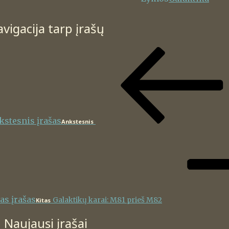
vigacija tarp įrašų
kstesnis įrašas
Ankstesnis
as įrašas
Galaktikų karai: M81 prieš M82
Kitas
Naujausi įrašai