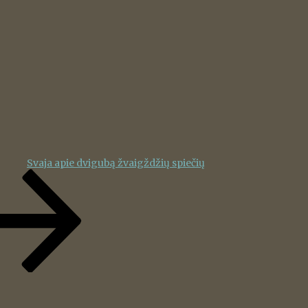
Svaja apie dvigubą žvaigždžių spiečių