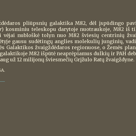
igždėdaros pliūpsnių galaktika M82, dėl įspūdingo pav
r
) kosminiu teleskopu darytoje nuotraukoje, M82 iš t
i vėjai nubloškė tolyn nuo M82 šviesių centrinių žv
ėtyje gausu sudėtingų anglies molekulių junginių, vad
s Galaktikos žvaigždėdaros regionuose, o Žemės plan
galaktikoje M82 išpūtė neaprėpiamus dulkių ir PAH debe
aug už 12 milijonų šviesmečių Grįžulo Ratų žvaigždyne.
SA.