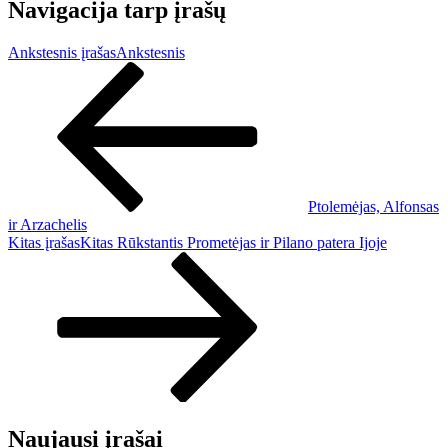
Navigacija tarp įrašų
Ankstesnis įrašas
Ankstesnis
Ptolemėjas, Alfonsas
ir Arzachelis
Kitas įrašas
Kitas
Rūkstantis Prometėjas ir Pilano patera Ijoje
Naujausi įrašai