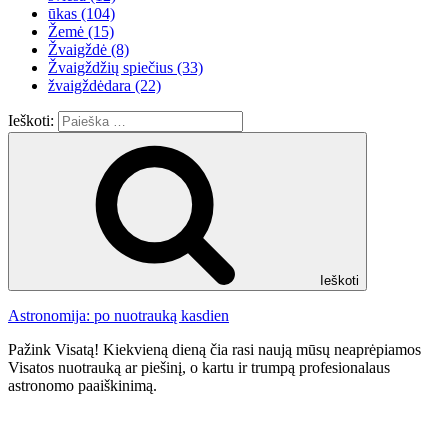
ūkas
(104)
Žemė
(15)
Žvaigždė
(8)
Žvaigždžių spiečius
(33)
žvaigždėdara
(22)
Ieškoti:
Ieškoti
Astronomija: po nuotrauką kasdien
Pažink Visatą! Kiekvieną dieną čia rasi naują mūsų neaprėpiamos
Visatos nuotrauką ar piešinį, o kartu ir trumpą profesionalaus
astronomo paaiškinimą.