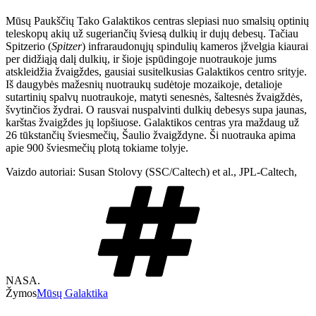
Mūsų Paukščių Tako Galaktikos centras slepiasi nuo smalsių optinių
teleskopų akių už sugeriančių šviesą dulkių ir dujų debesų. Tačiau
Spitzerio (
Spitzer
) infraraudonųjų spindulių kameros įžvelgia kiaurai
per didžiąją dalį dulkių, ir šioje įspūdingoje nuotraukoje jums
atskleidžia žvaigždes, gausiai susitelkusias Galaktikos centro srityje.
Iš daugybės mažesnių nuotraukų sudėtoje mozaikoje, detalioje
sutartinių spalvų nuotraukoje, matyti senesnės, šaltesnės žvaigždės,
švytinčios žydrai. O rausvai nuspalvinti dulkių debesys supa jaunas,
karštas žvaigždes jų lopšiuose. Galaktikos centras yra maždaug už
26 tūkstančių šviesmečių, Šaulio žvaigždyne. Ši nuotrauka apima
apie 900 šviesmečių plotą tokiame tolyje.
Vaizdo autoriai: Susan Stolovy (SSC/Caltech) et al., JPL-Caltech,
NASA.
Žymos
Mūsų Galaktika