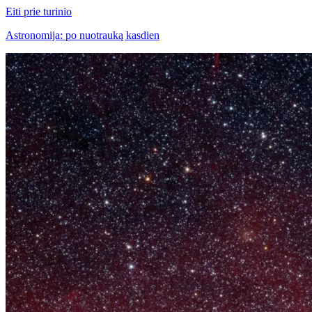
Eiti prie turinio
Astronomija: po nuotrauką kasdien