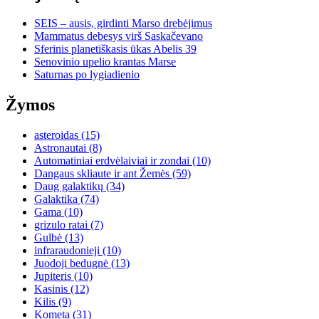
SEIS – ausis, girdinti Marso drebėjimus
Mammatus debesys virš Saskačevano
Sferinis planetiškasis ūkas Abelis 39
Senovinio upelio krantas Marse
Saturnas po lygiadienio
Žymos
asteroidas
(15)
Astronautai
(8)
Automatiniai erdvėlaiviai ir zondai
(10)
Dangaus skliaute ir ant Žemės
(59)
Daug galaktikų
(34)
Galaktika
(74)
Gama
(10)
grizulo ratai
(7)
Gulbė
(13)
infraraudonieji
(10)
Juodoji bedugnė
(13)
Jupiteris
(10)
Kasinis
(12)
Kilis
(9)
Kometa
(31)