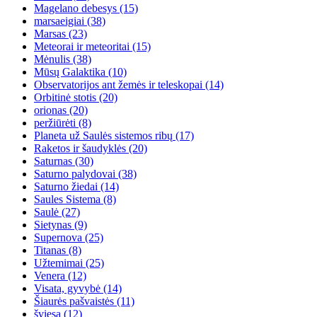
Magelano debesys
(15)
marsaeigiai
(38)
Marsas
(23)
Meteorai ir meteoritai
(15)
Mėnulis
(38)
Mūsų Galaktika
(10)
Observatorijos ant žemės ir teleskopai
(14)
Orbitinė stotis
(20)
orionas
(20)
peržiūrėti
(8)
Planeta už Saulės sistemos ribų
(17)
Raketos ir šaudyklės
(20)
Saturnas
(30)
Saturno palydovai
(38)
Saturno žiedai
(14)
Saules Sistema
(8)
Saulė
(27)
Sietynas
(9)
Supernova
(25)
Titanas
(8)
Užtemimai
(25)
Venera
(12)
Visata, gyvybė
(14)
Šiaurės pašvaistės
(11)
šviesa
(12)