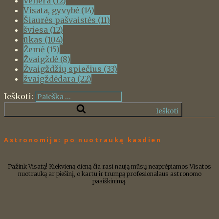
Venera
(12)
Visata, gyvybė
(14)
Šiaurės pašvaistės
(11)
šviesa
(12)
ūkas
(104)
Žemė
(15)
Žvaigždė
(8)
Žvaigždžių spiečius
(33)
žvaigždėdara
(22)
Ieškoti:
Ieškoti
Astronomija: po nuotrauką kasdien
Pažink Visatą! Kiekvieną dieną čia rasi naują mūsų neaprėpiamos Visatos
nuotrauką ar piešinį, o kartu ir trumpą profesionalaus astronomo
paaiškinimą.