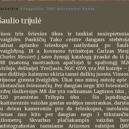
askelbta
4 rugpjūčio, 2007
Astronomai Kodas
Šaulio trijulė
Šiuos tris šviesius ūkus ir tankiai susispietusia
žvaigždes Paukščių Tako centre dangaus stebėtoja
dažnai aplanko teleskopu naršydami po Šauli
žvaigždyną. 18 a. kosmoso tyrinėtojas Čarlzas Mesj
Charles Messier
) į savo žymųjį katalogą įtraukė du iš jų
M8 (matomą nuotraukos apačioje) ir spalvotąjį M2
viršuje, dešinėje). Trečiasis, NGC 6559, yra M8 kairėje – 
nuo didžiojo kaimyno skiria tamsi dulkių juosta. Visuos
trijuose gimsta žvaigždės. Ūkai nuo mūsų nutolę apie 
tūkstančius šviesmečių. Per daugiau negu 100 šviesmeči
erdvę išsikerojęs M8 dar yra vadinamas Lagūnos ūku , 
M20 pramintas Trilypiu ūku . Šis įspūdinga
skaitmeninis vaizdas gautas sudėjus nuotraukas, daryta
su dviem kameromis pro du teleskopus, nutolusiu
vienas nuo kito per daugiau negu 3 tūkstančiu
kilometrų. Skvarbus plačiakampis vaizdas buv
nufotografuotas tamsiame Arizonos valstijos (JAV