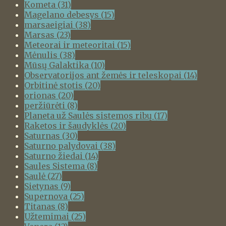
Kometa
(31)
Magelano debesys
(15)
marsaeigiai
(38)
Marsas
(23)
Meteorai ir meteoritai
(15)
Mėnulis
(38)
Mūsų Galaktika
(10)
Observatorijos ant žemės ir teleskopai
(14)
Orbitinė stotis
(20)
orionas
(20)
peržiūrėti
(8)
Planeta už Saulės sistemos ribų
(17)
Raketos ir šaudyklės
(20)
Saturnas
(30)
Saturno palydovai
(38)
Saturno žiedai
(14)
Saules Sistema
(8)
Saulė
(27)
Sietynas
(9)
Supernova
(25)
Titanas
(8)
Užtemimai
(25)