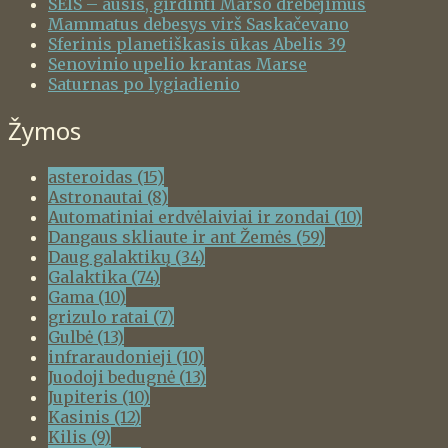
SEIS – ausis, girdinti Marso drebėjimus
Mammatus debesys virš Saskačevano
Sferinis planetiškasis ūkas Abelis 39
Senovinio upelio krantas Marse
Saturnas po lygiadienio
Žymos
asteroidas
(15)
Astronautai
(8)
Automatiniai erdvėlaiviai ir zondai
(10)
Dangaus skliaute ir ant Žemės
(59)
Daug galaktikų
(34)
Galaktika
(74)
Gama
(10)
grizulo ratai
(7)
Gulbė
(13)
infraraudonieji
(10)
Juodoji bedugnė
(13)
Jupiteris
(10)
Kasinis
(12)
Kilis
(9)