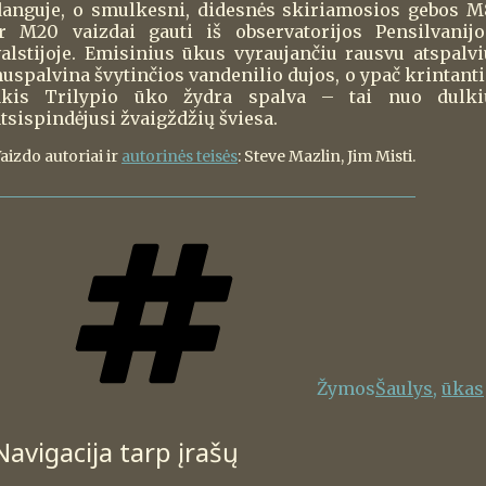
danguje, o smulkesni, didesnės skiriamosios gebos M
ir M20 vaizdai gauti iš observatorijos Pensilvanijo
valstijoje. Emisinius ūkus vyraujančiu rausvu atspalvi
uspalvina švytinčios vandenilio dujos, o ypač krintanti 
akis Trilypio ūko žydra spalva – tai nuo dulki
tsispindėjusi žvaigždžių šviesa.
aizdo autoriai ir
autorinės teisės
: Steve Mazlin, Jim Misti.
Žymos
Šaulys
,
ūkas
Navigacija tarp įrašų