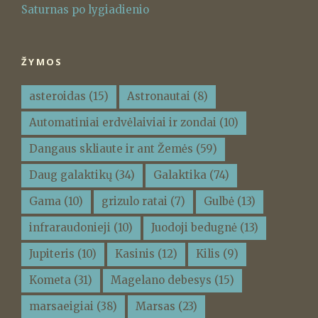
Saturnas po lygiadienio
ŽYMOS
asteroidas
(15)
Astronautai
(8)
Automatiniai erdvėlaiviai ir zondai
(10)
Dangaus skliaute ir ant Žemės
(59)
Daug galaktikų
(34)
Galaktika
(74)
Gama
(10)
grizulo ratai
(7)
Gulbė
(13)
infraraudonieji
(10)
Juodoji bedugnė
(13)
Jupiteris
(10)
Kasinis
(12)
Kilis
(9)
Kometa
(31)
Magelano debesys
(15)
marsaeigiai
(38)
Marsas
(23)