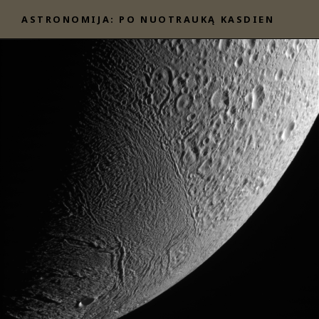
Eiti
ASTRONOMIJA: PO NUOTRAUKĄ KASDIEN
prie
turinio