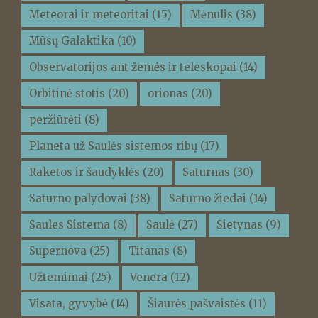
Meteorai ir meteoritai
(15)
Mėnulis
(38)
Mūsų Galaktika
(10)
Observatorijos ant žemės ir teleskopai
(14)
Orbitinė stotis
(20)
orionas
(20)
peržiūrėti
(8)
Planeta už Saulės sistemos ribų
(17)
Raketos ir šaudyklės
(20)
Saturnas
(30)
Saturno palydovai
(38)
Saturno žiedai
(14)
Saules Sistema
(8)
Saulė
(27)
Sietynas
(9)
Supernova
(25)
Titanas
(8)
Užtemimai
(25)
Venera
(12)
Visata, gyvybė
(14)
Šiaurės pašvaistės
(11)