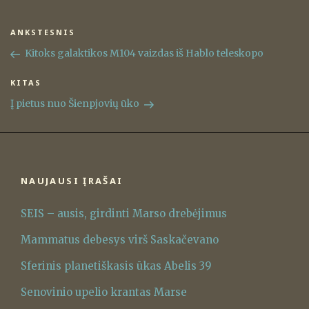
Navigacija
ANKSTESNIS
Ankstesnis
tarp
įrašas
Kitoks galaktikos M104 vaizdas iš Hablo teleskopo
įrašų
KITAS
Kitas
įrašas
Į pietus nuo Šienpjovių ūko
NAUJAUSI ĮRAŠAI
SEIS – ausis, girdinti Marso drebėjimus
Mammatus debesys virš Saskačevano
Sferinis planetiškasis ūkas Abelis 39
Senovinio upelio krantas Marse