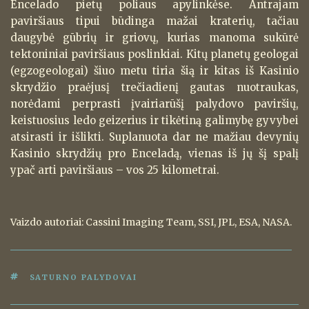
Encelado pietų poliaus apylinkėse. Antrajam
paviršiaus tipui būdinga mažai kraterių, tačiau
daugybė gūbrių ir griovų, kurias manoma sukūrė
tektoniniai paviršiaus poslinkiai. Kitų planetų geologai
(egzogeologai) šiuo metu tiria šią ir kitas iš Kasinio
skrydžio praėjusį trečiadienį gautas nuotraukas,
norėdami perprasti įvairiarūšį palydovo paviršių,
keistuosius ledo geizerius ir tikėtiną galimybę gyvybei
atsirasti ir išlikti. Suplanuota dar ne mažiau devynių
Kasinio skrydžių pro Enceladą, vienas iš jų šį spalį
ypač arti paviršiaus – vos 25 kilometrai.
Vaizdo autoriai: Cassini Imaging Team, SSI, JPL, ESA, NASA.
ŽYMOS
SATURNO PALYDOVAI