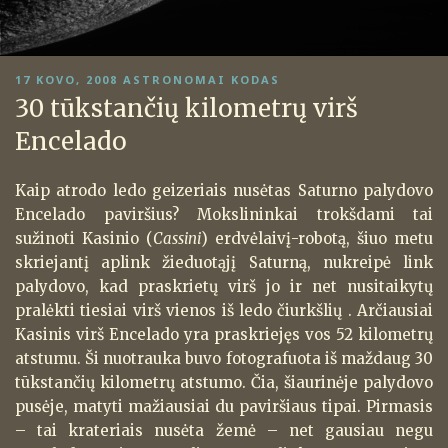
PASKELBTA
17 KOVO, 2008
ASTRONOMAI KODAS
30 tūkstančių kilometrų virš
Encelado
Kaip atrodo ledo geizeriais nusėtas Saturno palydovo
Encelado paviršius? Mokslininkai trokšdami tai
sužinoti Kasinio (
Cassini
) erdvėlaivį-robotą, šiuo metu
skriejantį aplink žieduotąjį Saturną, nukreipė link
palydovo, kad praskrietų virš jo ir net nusitaikytų
pralėkti tiesiai virš vienos iš ledo čiurkšlių . Arčiausiai
Kasinis virš Encelado yra praskriejęs vos 52 kilometrų
atstumu. Ši nuotrauka buvo fotografuota iš maždaug 30
tūkstančių kilometrų atstumo. Čia, šiaurinėje palydovo
pusėje, matyti mažiausiai du paviršiaus tipai. Pirmasis
– tai krateriais nusėta žemė – net gausiau negu