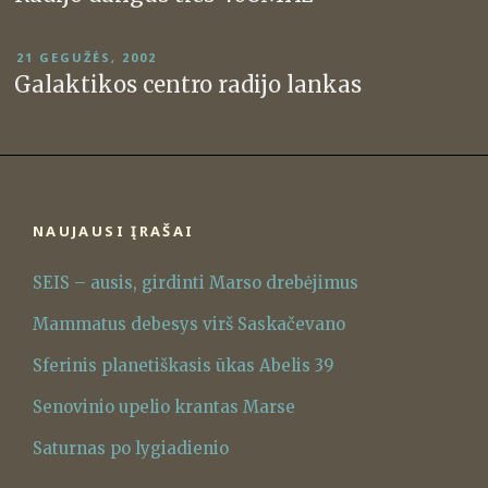
PASKELBTA
21 GEGUŽĖS, 2002
Galaktikos centro radijo lankas
NAUJAUSI ĮRAŠAI
SEIS – ausis, girdinti Marso drebėjimus
Mammatus debesys virš Saskačevano
Sferinis planetiškasis ūkas Abelis 39
Senovinio upelio krantas Marse
Saturnas po lygiadienio