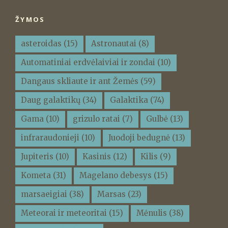
ŽYMOS
asteroidas
(15)
Astronautai
(8)
Automatiniai erdvėlaiviai ir zondai
(10)
Dangaus skliaute ir ant Žemės
(59)
Daug galaktikų
(34)
Galaktika
(74)
Gama
(10)
grizulo ratai
(7)
Gulbė
(13)
infraraudonieji
(10)
Juodoji bedugnė
(13)
Jupiteris
(10)
Kasinis
(12)
Kilis
(9)
Kometa
(31)
Magelano debesys
(15)
marsaeigiai
(38)
Marsas
(23)
Meteorai ir meteoritai
(15)
Mėnulis
(38)