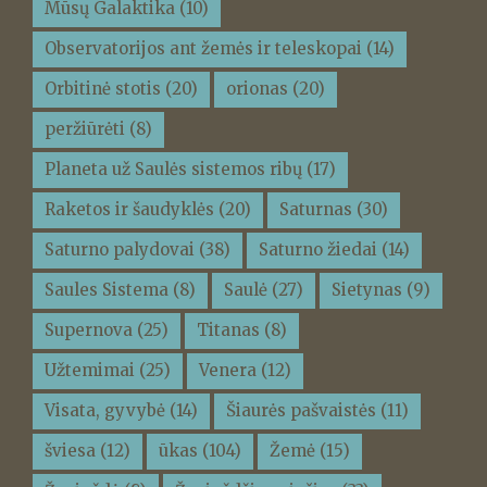
Mūsų Galaktika
(10)
Observatorijos ant žemės ir teleskopai
(14)
Orbitinė stotis
(20)
orionas
(20)
peržiūrėti
(8)
Planeta už Saulės sistemos ribų
(17)
Raketos ir šaudyklės
(20)
Saturnas
(30)
Saturno palydovai
(38)
Saturno žiedai
(14)
Saules Sistema
(8)
Saulė
(27)
Sietynas
(9)
Supernova
(25)
Titanas
(8)
Užtemimai
(25)
Venera
(12)
Visata, gyvybė
(14)
Šiaurės pašvaistės
(11)
šviesa
(12)
ūkas
(104)
Žemė
(15)