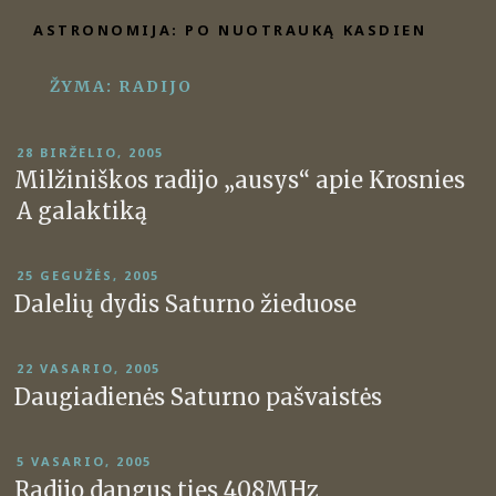
Eiti
ASTRONOMIJA: PO NUOTRAUKĄ KASDIEN
prie
turinio
ŽYMA:
RADIJO
PASKELBTA
28 BIRŽELIO, 2005
Milžiniškos radijo „ausys“ apie Krosnies
A galaktiką
PASKELBTA
25 GEGUŽĖS, 2005
Dalelių dydis Saturno žieduose
PASKELBTA
22 VASARIO, 2005
Daugiadienės Saturno pašvaistės
PASKELBTA
5 VASARIO, 2005
Radijo dangus ties 408MHz