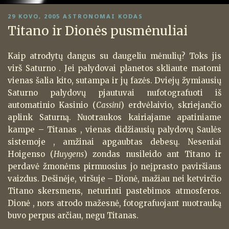
PASKELBTA
29 KOVO, 2005
ASTRONOMAI KODAS
Titano ir Dionės pusmėnuliai
Kaip atrodytų dangus su daugeliu mėnulių? Toks jis
virš Saturno . Jei palydovai planetos skliaute matomi
vienas šalia kito, sutampa ir jų fazės. Dviejų žymiausių
Saturno palydovų pjautuvai nufotografuoti iš
automatinio Kasinio (
Cassini
) erdvėlaivio, skriejančio
aplink Saturną. Nuotraukos kairiajame apatiniame
kampe – Titanas , vienas didžiausių palydovų Saulės
sistemoje , amžinai apgaubtas debesų. Neseniai
Hoigenso (
Huygens
) zondas nusileido ant Titano ir
perdavė žmonėms pirmuosius jo neįprasto paviršiaus
vaizdus. Dešinėje, viršuje – Dionė, mažiau nei ketvirčio
Titano skersmens, neturinti pastebimos atmosferos.
Dionė , nors atrodo mažesnė, fotografuojant nuotrauką
buvo perpus arčiau, negu Titanas.