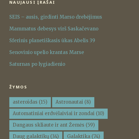
NAUJAUSI ĮRAŠAI
SEIS – ausis, girdinti Marso drebėjimus
Mammatus debesys virš Saskačevano
Sferinis planetiškasis ūkas Abelis 39
Senovinio upelio krantas Marse
Saturnas po lygiadienio
ŽYMOS
asteroidas
(15)
Astronautai
(8)
Automatiniai erdvėlaiviai ir zondai
(10)
Dangaus skliaute ir ant Žemės
(59)
Daug galaktikų
(34)
Galaktika
(74)