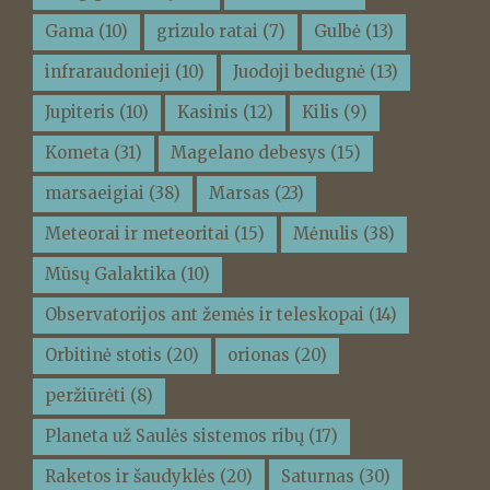
Gama
(10)
grizulo ratai
(7)
Gulbė
(13)
infraraudonieji
(10)
Juodoji bedugnė
(13)
Jupiteris
(10)
Kasinis
(12)
Kilis
(9)
Kometa
(31)
Magelano debesys
(15)
marsaeigiai
(38)
Marsas
(23)
Meteorai ir meteoritai
(15)
Mėnulis
(38)
Mūsų Galaktika
(10)
Observatorijos ant žemės ir teleskopai
(14)
Orbitinė stotis
(20)
orionas
(20)
peržiūrėti
(8)
Planeta už Saulės sistemos ribų
(17)
Raketos ir šaudyklės
(20)
Saturnas
(30)