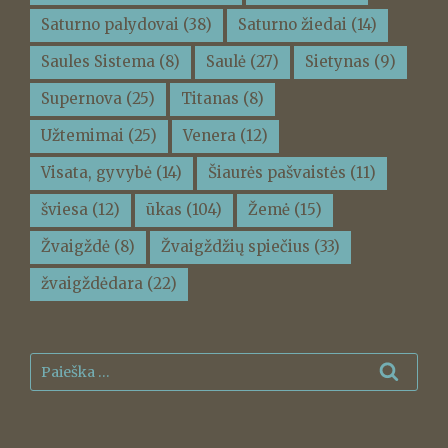
Saturno palydovai
(38)
Saturno žiedai
(14)
Saules Sistema
(8)
Saulė
(27)
Sietynas
(9)
Supernova
(25)
Titanas
(8)
Užtemimai
(25)
Venera
(12)
Visata, gyvybė
(14)
Šiaurės pašvaistės
(11)
šviesa
(12)
ūkas
(104)
Žemė
(15)
Žvaigždė
(8)
Žvaigždžių spiečius
(33)
žvaigždėdara
(22)
Ieškoti:
Ieškot