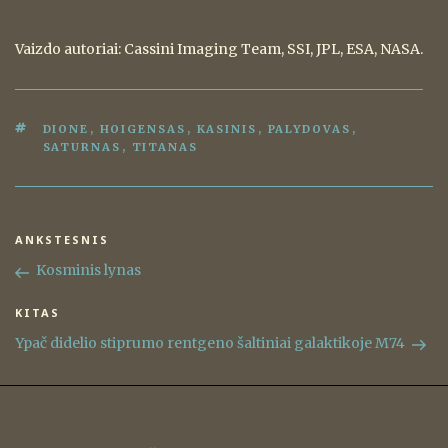
Vaizdo autoriai: Cassini Imaging Team, SSI, JPL, ESA, NASA.
ŽYMOS
DIONE
,
HOIGENSAS
,
KASINIS
,
PALYDOVAS
,
SATURNAS
,
TITANAS
Navigacija
ANKSTESNIS
Ankstesnis
tarp
įrašas
Kosminis lynas
įrašų
KITAS
Kitas
įrašas
Ypač didelio stiprumo rentgeno šaltiniai galaktikoje M74