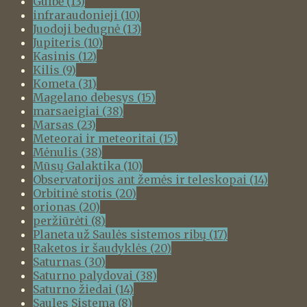
Gulbė
(13)
infraraudonieji
(10)
Juodoji bedugnė
(13)
Jupiteris
(10)
Kasinis
(12)
Kilis
(9)
Kometa
(31)
Magelano debesys
(15)
marsaeigiai
(38)
Marsas
(23)
Meteorai ir meteoritai
(15)
Mėnulis
(38)
Mūsų Galaktika
(10)
Observatorijos ant žemės ir teleskopai
(14)
Orbitinė stotis
(20)
orionas
(20)
peržiūrėti
(8)
Planeta už Saulės sistemos ribų
(17)
Raketos ir šaudyklės
(20)
Saturnas
(30)
Saturno palydovai
(38)
Saturno žiedai
(14)
Saules Sistema
(8)