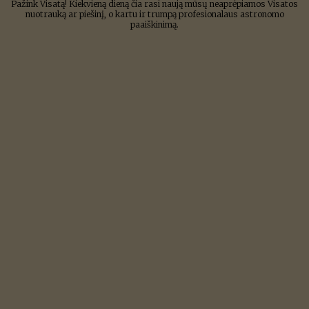
Pažink Visatą! Kiekvieną dieną čia rasi naują mūsų neaprėpiamos Visatos
nuotrauką ar piešinį, o kartu ir trumpą profesionalaus astronomo
paaiškinimą.