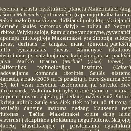
Neseniai atrasta nykštukinė planeta Makeimakei (angl
rašoma
Makemake
, polineziečių (rapanujų) kalba tariam
Mákei mákei) yra vienas didžiausių objektų, skriejanči
išorinėje Saulės sistemos dalyje – toliau už Neptūn
orbitos. Velykų saloje, Ramiajame vandenyne, gyvenanči
rapanujų mitologijoje Makeimakei yra žmoniją sukūrę
dievas, derliaus ir tangata manu (žmonių-paukščių
kulto vyriausiasis dievas. Akmenyse iškaltuos
piešiniuose jis vaizduojamas kaip žmogus su paukšči
galva. Maiklo Brauno (
Michael (Mike) Brown
) i
Kalifornijos technologijos instituto (
Caltec
vadovaujama komanda išorinės Saulės sistemo
planetėlę atrado 2005 m. Iš pradžių ji buvo žymima 200
FY9, kol visai neseniai astronomai jai suteikė diev
kūrėjo vardą. Makeimakei nykštukinė planeta – viena i
Koiperio juostos objektų, ji nedaug mažesnė už Plutoną
skrieja aplink Saulę vos šiek tiek toliau už Plutoną i
žemiečių danguje matoma nedaug blausesnė neg
Plutonas . Tačiau Makeimakei orbita daug labia
pasvirusi į ekliptikos plokštumą negu Plutono. Naujojoj
planetų klasifikacijoje ji priskiriama nykštukini