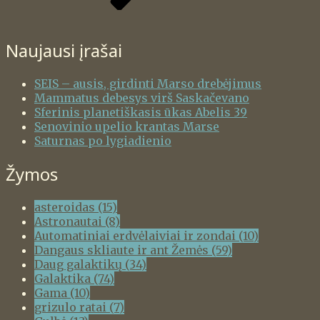
Naujausi įrašai
SEIS – ausis, girdinti Marso drebėjimus
Mammatus debesys virš Saskačevano
Sferinis planetiškasis ūkas Abelis 39
Senovinio upelio krantas Marse
Saturnas po lygiadienio
Žymos
asteroidas
(15)
Astronautai
(8)
Automatiniai erdvėlaiviai ir zondai
(10)
Dangaus skliaute ir ant Žemės
(59)
Daug galaktikų
(34)
Galaktika
(74)
Gama
(10)
grizulo ratai
(7)