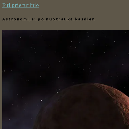
Eiti prie turinio
Astronomija: po nuotrauką kasdien