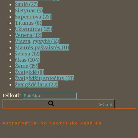
Saulė
(27)
Sietynas
(9)
Supernova
(25)
Titanas
(8)
Užtemimai
(25)
Venera
(12)
Visata, gyvybė
(14)
Šiaurės pašvaistės
(11)
šviesa
(12)
ūkas
(104)
Žemė
(15)
Žvaigždė
(8)
Žvaigždžių spiečius
(33)
žvaigždėdara
(22)
Ieškoti:
Ieškoti
Astronomija: po nuotrauką kasdien