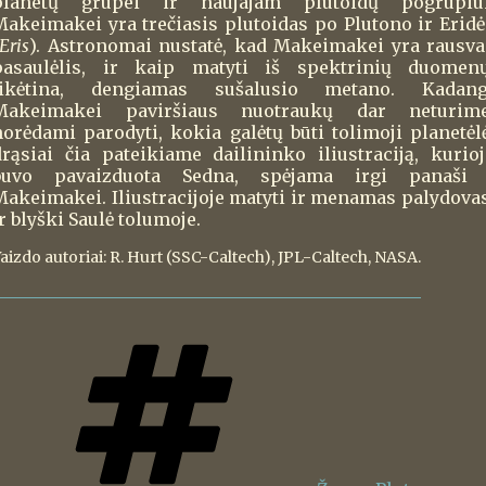
planetų grupei ir naujajam plutoidų pogrupiui
Makeimakei yra trečiasis plutoidas po Plutono ir Eridė
Eris
). Astronomai nustatė, kad Makeimakei yra rausva
pasaulėlis, ir kaip matyti iš spektrinių duomenų
tikėtina, dengiamas sušalusio metano. Kadang
Makeimakei paviršiaus nuotraukų dar neturime
norėdami parodyti, kokia galėtų būti tolimoji planetėlė
drąsiai čia pateikiame dailininko iliustraciją, kurioj
buvo pavaizduota Sedna, spėjama irgi panaši 
Makeimakei. Iliustracijoje matyti ir menamas palydovas
r blyški Saulė tolumoje.
aizdo autoriai: R. Hurt (SSC-Caltech), JPL-Caltech, NASA.