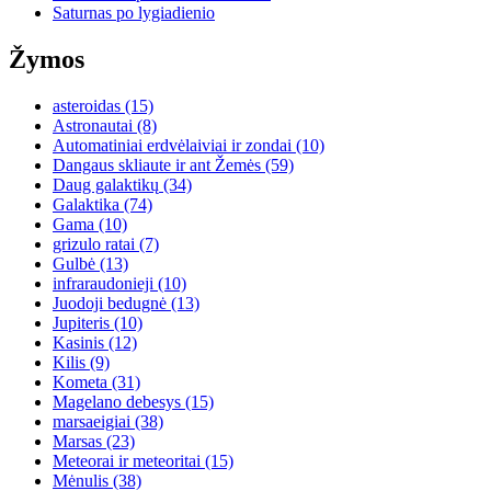
Saturnas po lygiadienio
Žymos
asteroidas
(15)
Astronautai
(8)
Automatiniai erdvėlaiviai ir zondai
(10)
Dangaus skliaute ir ant Žemės
(59)
Daug galaktikų
(34)
Galaktika
(74)
Gama
(10)
grizulo ratai
(7)
Gulbė
(13)
infraraudonieji
(10)
Juodoji bedugnė
(13)
Jupiteris
(10)
Kasinis
(12)
Kilis
(9)
Kometa
(31)
Magelano debesys
(15)
marsaeigiai
(38)
Marsas
(23)
Meteorai ir meteoritai
(15)
Mėnulis
(38)