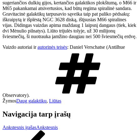
sugeriančios dulkių gijos, kertančios galaktikos plokštumą, o M66 ir
M65 pakankamai atsivertusios, kad būtų regima spiralinė sandara.
Gravitacinė galaktikų tarpusavio sąveika taip pat paliko pėdsakų:
iškraipytą ir išplėstą NGC 3628 diską, ištįsusias M66 spiralines
vijas. Didingas vaizdas apima maždaug 1 laipsnį dangaus (tiek, kiek
dvi Mėnulio pilnatys). Liūto trijulės tolyje, už 30 milijonų
šviesmečių, ši nuotrauka įamžino daugiau nei 500 šviesmečių erdvę.
Vaizdo autoriai ir
autorinės teisės
: Daniel Verschatse (Antilhue
Observatory).
Žymos
Daug galaktikų
,
Liūtas
Navigacija tarp įrašų
Ankstesnis įrašas
Ankstesnis