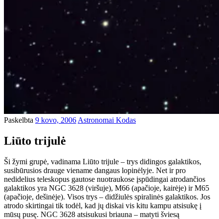
Paskelbta
9 kovo, 2006
Astronomai Kodas
Liūto trijulė
Ši žymi grupė, vadinama Liūto trijule – trys didingos galaktikos,
susibūrusios drauge viename dangaus lopinėlyje. Net ir pro
nedidelius teleskopus gautose nuotraukose įspūdingai atrodančios
galaktikos yra NGC 3628 (viršuje), M66 (apačioje, kairėje) ir M65
(apačioje, dešinėje). Visos trys – didžiulės spiralinės galaktikos. Jos
atrodo skirtingai tik todėl, kad jų diskai vis kitu kampu atsisukę į
mūsų pusę. NGC 3628 atsisukusi briauna – matyti šviesą