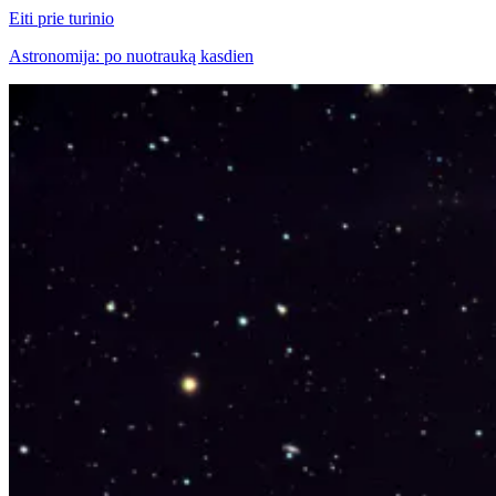
Eiti prie turinio
Astronomija: po nuotrauką kasdien