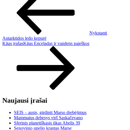
Nykstanti
Antarktidos ledo kepurė
Kitas įrašas
Kitas
Enceladas ir vandens paieškos
Naujausi įrašai
SEIS – ausis, girdinti Marso drebėjimus
Mammatus debesys virš Saskačevano
Sferinis planetiškasis ūkas Abelis 39
Senovinio upelio krantas Marse