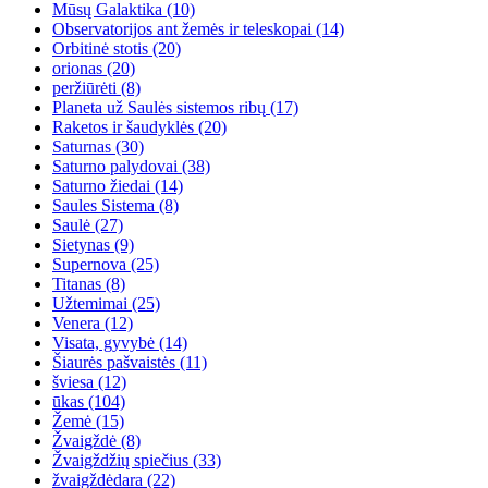
Mūsų Galaktika
(10)
Observatorijos ant žemės ir teleskopai
(14)
Orbitinė stotis
(20)
orionas
(20)
peržiūrėti
(8)
Planeta už Saulės sistemos ribų
(17)
Raketos ir šaudyklės
(20)
Saturnas
(30)
Saturno palydovai
(38)
Saturno žiedai
(14)
Saules Sistema
(8)
Saulė
(27)
Sietynas
(9)
Supernova
(25)
Titanas
(8)
Užtemimai
(25)
Venera
(12)
Visata, gyvybė
(14)
Šiaurės pašvaistės
(11)
šviesa
(12)
ūkas
(104)
Žemė
(15)
Žvaigždė
(8)
Žvaigždžių spiečius
(33)
žvaigždėdara
(22)